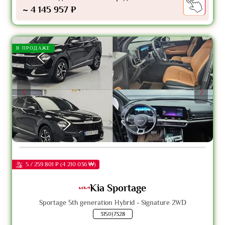
~ 4 145 957 ₽
В ПРОДАЖЕ
5 / 259 801 ₽ (4 210 036 ₩)
Kia Sportage
Sportage 5th generation Hybrid - Signature 2WD
315마7328