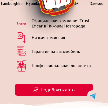
ini
Hyundai
Land
KIA
Daewoo
Mercedes
Rover
Benz
Официальная компания Trust
Encar в Нижнем Новгороде
Низкая комиссия
Гарантия на автомобиль
Профессиональная логистика
Подобрать авто