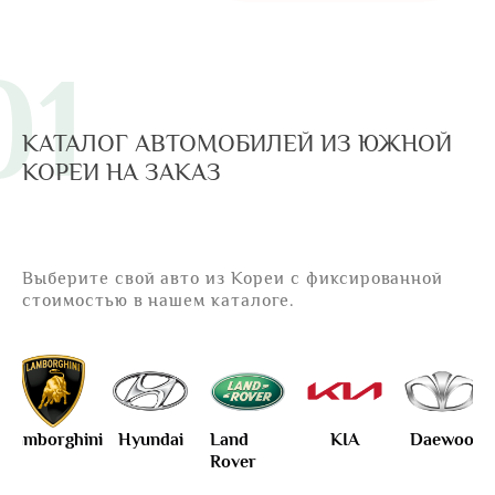
01
КАТАЛОГ АВТОМОБИЛЕЙ ИЗ ЮЖНОЙ
КОРЕИ НА ЗАКАЗ
Выберите свой авто из Кореи с фиксированной
стоимостью в нашем каталоге.
ini
Hyundai
Land
KIA
Daewoo
Mercedes
Rover
Benz