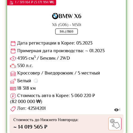
1 / 319 164 ₽ (5 171 994 ₩)
BMW X6
X6 (G06) - M50i
114나7869
Дата регистрации в Корее: 05.2023
Примерная дата производства: ~ 01.2023
3
4395 см
/ Бензин / 2WD
530 л.с.
Кроссовер / Внедорожник / 5 местный
Белый
18 318 км
Стоимость авто в Корее: 5 060 220 ₽
(82 000 000 ₩)
Лот: 42514201
4
Стоимость до Нижнего Новгорода:
~ 14 019 565 ₽